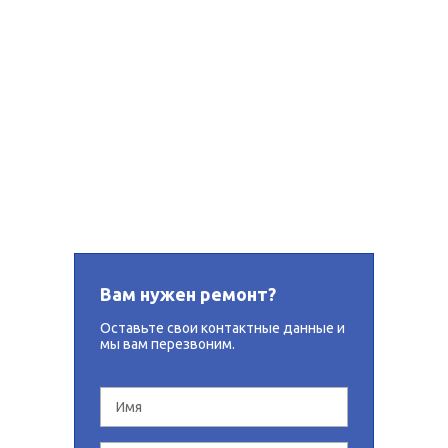
оборудования KEMPPI и LINCOLN ELECTRIC
Гарантийное и послегарантийное обслуживание
сварочного оборудования торговой марки «КЕДР»
Диагностика и ремонт на коммерческой основе
сварочного оборудования всех марок и типов
Продажа запасных частей для сварочного
оборудования всех марок и типов
Гарантийное и послегарантийное обслуживание
сварочного оборудования торговых марок «Сварог» и
«NEON»
Вам нужен ремонт?
Оставьте свои контактные данные и
мы вам перезвоним.