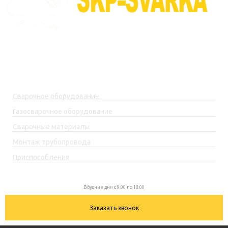
г. Уфа, ул. Огарёва, 2 к.5
skp-rf@mail.ru
+7(917)762-99-99
Каталог товаров
Сварочное оборудование
Газосварочное оборудование
Сварочные материалы
Монтаж трубопровода
Приспособления
+7(917)762-99-99
В будние дни с 9:00 по 18:00
Заказать звонок