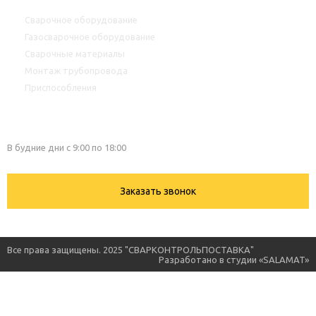
Сварочное оборудование
Газосварочное оборудование
Сварочные материалы
Монтаж трубопровода
Приспособления
+7(917)762-99-99
В будние дни с 9:00 по 18:00
Заказать звонок
Все права защищены. 2025 "СВАРКОНТРОЛЬПОСТАВКА"
Разработано в студии
«SALAMAT»