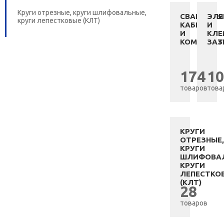
Круги отрезные, круги шлифовальные,
СВАРОЧНЫ
ЭЛЕ
круги лепестковые (КЛТ)
КАБЕЛЬ
И
И
КЛ
КОМПЛЕК
ЗАЗ
174
10
товаров
това
КРУГИ
ОТРЕЗНЫЕ,
КРУГИ
ШЛИФОВАЛ
КРУГИ
ЛЕПЕСТКО
(КЛТ)
28
товаров