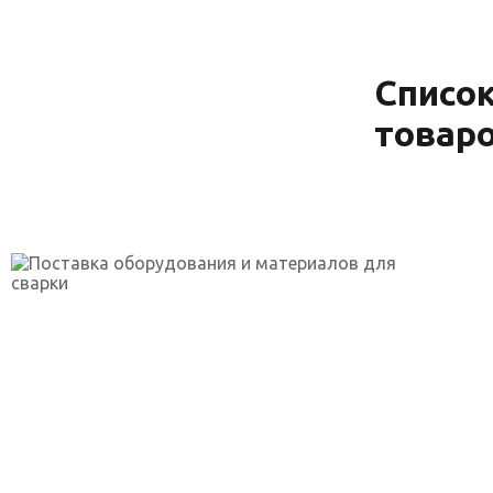
Списо
товар
г. Уфа, ул. Огарёва, 2 к.5
skp-rf@mail.ru
+7(917)762-99-99
Каталог товаров