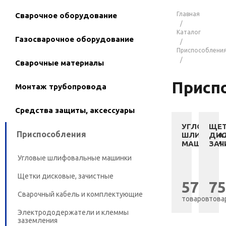
Главная
Сварочное оборудование
Каталог
Газосварочное оборудование
Приспособлени
Сварочные материалы
Присп
Монтаж трубопровода
Средства защиты, аксессуары
УГЛОВЫЕ
ЩЕ
Приспособления
ШЛИФОВА
ДИС
МАШИНКИ
ЗАЧ
Угловые шлифовальные машинки
Щетки дисковые, зачистные
57
75
Сварочный кабель и комплектующие
товаров
това
Электрододержатели и клеммы
заземления