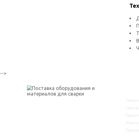
Тех
Д
П
Т
В
Ч
-->
Ката
Сваро
Газосв
г. Уфа, ул. Огарёва, 2 к.5
Сваро
Монта
skp-rf@mail.ru
Присп