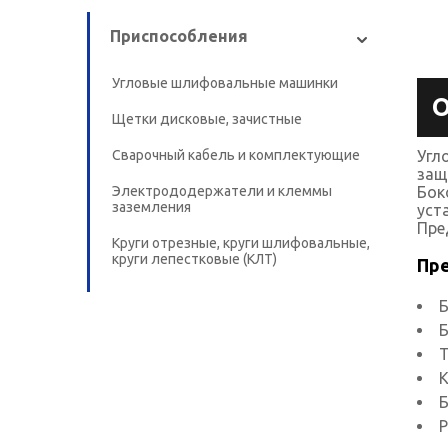
Приспособления
Угловые шлифовальные машинки
О
Щетки дисковые, зачистные
Сварочный кабель и комплектующие
Угл
защ
Электрододержатели и клеммы
Бок
заземления
уст
Пре
Круги отрезные, круги шлифовальные,
круги лепестковые (КЛТ)
Пр
Б
Б
Т
К
Б
Р