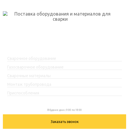
г. Уфа, ул. Огарёва, 2 к.5
skp-rf@mail.ru
+7(917)762-99-99
Каталог товаров
Сварочное оборудование
Газосварочное оборудование
Сварочные материалы
Монтаж трубопровода
Приспособления
+7(917)762-99-99
В будние дни с 9:00 по 18:00
Заказать звонок