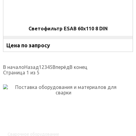
Светофильтр ESAB 60x110 8 DIN
Цена по запросу
В начало
Назад
1
2
3
4
5
Вперёд
В конец
Страница 1 из 5
г. Уфа, ул. Огарёва, 2 к.5
skp-rf@mail.ru
+7(917)762-99-99
Каталог товаров
Сварочное оборудование