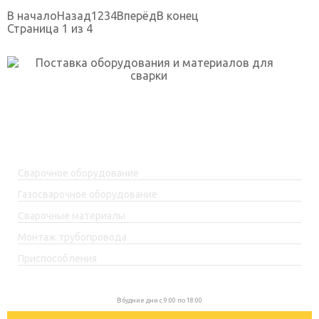
В начало
Назад
1
2
3
4
Вперёд
В конец
Страница 1 из 4
г. Уфа, ул. Огарёва, 2 к.5
skp-rf@mail.ru
+7(917)762-99-99
Каталог товаров
Сварочное оборудование
Газосварочное оборудование
Сварочные материалы
Монтаж трубопровода
Приспособления
+7(917)762-99-99
В будние дни с 9:00 по 18:00