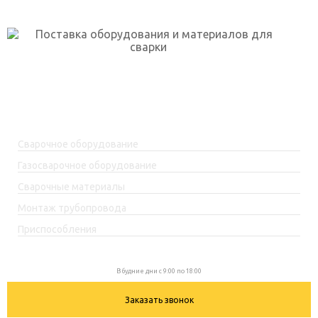
г. Уфа, ул. Огарёва, 2 к.5
skp-rf@mail.ru
+7(917)762-99-99
Каталог товаров
Сварочное оборудование
Газосварочное оборудование
Сварочные материалы
Монтаж трубопровода
Приспособления
+7(917)762-99-99
В будние дни с 9:00 по 18:00
Заказать звонок